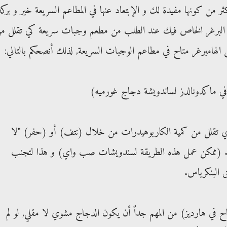
ن كونها مفيدة لك و الإبتعاد عنها في المطاعم السريعة خير و بركة
 البرغر الخاص فيك عند الطلب من مطعم وجبات سريعة كي تقلل م
لى الهامبرغر متاح في مطاعم الوجبات السريعة, لذلك أنصحكم بالتالي:
ا, أي تقلل من كمية الكاربوهيدرات من خلال (نتف) أو (حفر) "لا
يا. (ممكن عمل هذه الطريقة لسندويشات صب واي) و هذا لتجنب
ق البنكرياس.
 في هارديز) من المهم جداً أن يكون الدجاج مشوي لا مقلي, لو لم