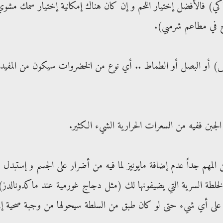
كي) فالأفضل إختيار اللحم و إن كان هناك إمكانية إختيار سمك مشوي
ح في مطاعم شرمبي).
 أو البصل أو الطماط .. أي نوع من الخضروات سيكون من المفيد
لمهم جداً عدم إضافة مايونيز لما فيه من أضرار على الجسم و إستبدل
لطة السرية التي يضيفونها لك (مثل دجاج غورمية عند ماكدونالدز)
 على أي شيء حتى لو كان طبق من السلطة سيحولها من وجبة صحية إل