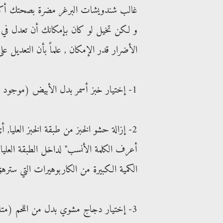
غالب شندويشات البرغر مضرة بصحتك أكثر م
و لكن تخيل لو كان بإمكانك أن تعدل في
الأضرار قدر الإمكان , علماً بأن التعديل ع
1- إختيار خبز أسمر بدل الأبيض (موجود في ماكدونالدز لساندويشة دجاج غورميه)
2- إزالة حشو الخبز من طبقة الخبز العلي
أعرف الكلمة الأنسب" لداخل الطبقة العل
الكمية الكبيرة من الكاربوهيرات التي ستره
3- إختيار دجاج مشوي بدل من اللحم (متاح