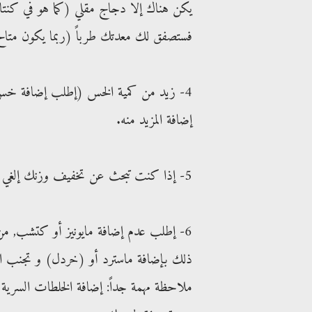
يكن هناك إلا دجاج مقلي (كما هو في كنتا
فستصفق لك معدتك طرباً (ربما يكون متا
4- زيد من كمية الخس (إطلب إضافة خس)
إضافة المزيد منه.
5- إذا كنت تبحث عن تخفيف وزنك إلغي الجبن ففيه من السعرات الحرارية الشيء الكثير.
6- إطلب عدم إضافة مايونيز أو كتشب, من ا
ذلك بإضافة ماسترد أو (خردل) و تجنب الخ
ملاحظة مهمة جداً: إضافة الخلطات السرية