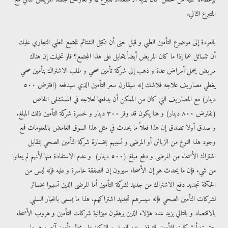
المتبرع الثاني.
بالعودة إلى موضوع التأمين الطبي و قبل حتى أن تكيل الشتائم للجتمع الطبي التجاري عليك
أن تتسائل عما إذا ما كان المريض أيضاً يتحايل على هذا المجتمع؟ فلو تخيلت إن هناك
مريض يحمل أمراض عدة و ذهب إلى شركة تأمين صحي و طلب الاشتراك بتأمين صحي
يغطي مصاريف علاجه فلاشك إنه سيقارن سعر التأمين الذي سيدفعه (افترض ٥٠٠
دينار) مع المصاريف التي كان من الممكن أن يدفعها لعلاجه في المستشفى الخاص
(نفترض ٨٠٠ دينار) و هنا يكون قد وفر ٣٠٠ دينار و خسرة شركة التأمين ذلك المبلغ.
و صدق أولا تصدق إن هذا فعلاً ما يحدث في مثل هذا السوق الغامض بالمعلومات فمع
وجود هذا النوع من الزبائن أو المرضى و تسببهم بخسارة شركة التأمين الصحي بمقابل
اشتراك الأصحاء من المرضى و دفع مبلغ (٥٠٠ دينار) و عدم الاستفادة منها لأنهم لم يعانوا
من شيء فإن ما يحدث هو إن الأصحاء سيرون إن الصفقة خاسرة و عليه فإنه ليس من
الحكمة تجديد دفع الاشتراك من جديد لشركة التأمين أما المرضى الذين تسببوا بخسائر
لشركات التأمين الصحي فإنه سيسرهم تجديد اشتراكهم. هذا ما يسمى بالخيار السلبي
بالاقتصاد و بالتالي يزيد عدد هؤلاء الذين يرهقون ميزانية شركات التأمين و هروب الأصحاء
حتى تبدأ شركات التأمين بالتوقف عن العمل و التركيز على مجال تأمين آخر و هو ما