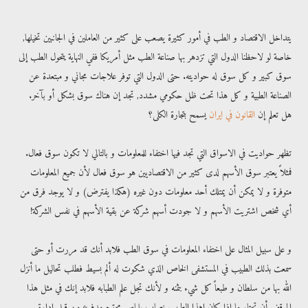
يتداخل الاقتصاد و الطب في أمور كثيرة يصعب على كثير من العاملين في الجانبين تخيلها,
خاصة لو لاحظنا الدول التي تزدهر بها صناعة الطب مثل أمريكا ففي النهاية يتحول الطب إلى
سوق كبير و كل سوق له حواديته. حتى الدول التي توفر علاجات مجاني و مبتعدة عن
الصناعة الطبية و كل هذا تحت ظل حكومي مشدد, تجد إن هناك سوق بشكل أو بآخر.
هل تعلم إن
القانون في ايران
يسمح بتجارة الكلى؟
تظهر حواديت في الاسواق التي تجد فيها اختفاء للمعلومات و بالتالي لا تكون سوق فعال.
فمثلاً يعتبر سوق الأسهم لدى كثير من الاقتصاديين هو سوق فعال لأن جميع المعلومات
متوفرة و لا يمكن أن يمتلك أحد معلومات دون غيره (هكذا يفترض) و لا يوجد فرق من
أي شخص اشتريت الأسهم و لا جودت أسهم شركة عن بقية الأسهم في نفس الشركة!
و على سبيل المثال على اختفاء المعلومات في سوق الطب فلابد أنك قد مررت أو حتى
سمعت بذلك الطبيب في المستشفى الخاص الذي شكوت له ألم بسيط فطلب تحاليل ما أنزل
الله بها من سلطان و طبعاً كل شيء بثمنه و لأنك تجل علم الطبابه فلابد إنك في مثل هذا
الموقف أن تحتار ما إذا كان اهذا الطبيب نصاب بلباس محترم مدفوع من قبل إدارة