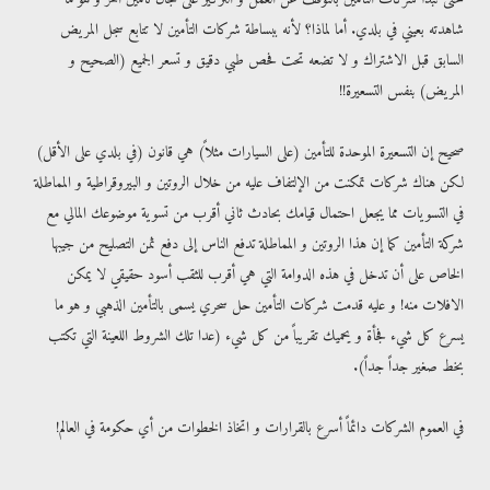
شاهدته بعيني في بلدي. أما لماذا؟ لأنه ببساطة شركات التأمين لا تتابع سجل المريض
السابق قبل الاشتراك و لا تضعه تحت فحص طبي دقيق و تسعر الجميع (الصحيح و
المريض) بنفس التسعيرة!!
صحيح إن التسعيرة الموحدة للتأمين (على السيارات مثلاً) هي قانون (في بلدي على الأقل)
لكن هناك شركات تمكنت من الإلتفاف عليه من خلال الروتين و البيروقراطية و المماطلة
في التسويات مما يجعل احتمال قيامك بحادث ثاني أقرب من تسوية موضوعك المالي مع
شركة التأمين كما إن هذا الروتين و المماطلة تدفع الناس إلى دفع ثمن التصليح من جيبها
الخاص على أن تدخل في هذه الدوامة التي هي أقرب للثقب أسود حقيقي لا يمكن
الافلات منه! و عليه قدمت شركات التأمين حل سحري يسمى بالتأمين الذهبي و هو ما
يسرع كل شيء فجأة و يحميك تقريباً من كل شيء (عدا تلك الشروط اللعينة التي تكتب
بخط صغير جداً جداً).
في العموم الشركات دائماً أسرع بالقرارات و اتخاذ الخطوات من أي حكومة في العالم!