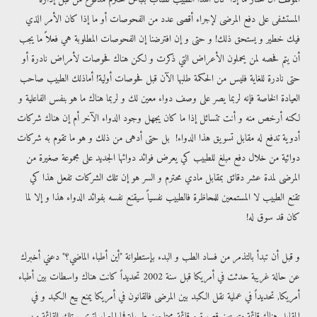
المستشفى على دفع المرضى لإجراء أقصى عدد من الفحوصات أو ما إذا كان الأمر الذي
فيك خطير و يستحق ذلك! و حتى و إن افترضنا إن الفحوصات المطلوبة هي فعلاً ما يجب
أن يتم فحصه لمن يحملون الأعراض التي ذكرت و لكن هناك فحوصات لأمراض نادرة أو
حتى نادرة للغاية فليس من الحكمة طلبها الآن قبل فحوصات أولية! أماذلك الطبيب صاحب
العيادة الخاصة فإنه لربما يصر على وصف دواء معين لك و لربما هناك ما هو بنفس الفاعلية و
لكنه أرخص منه و أنت تتسائل إذا ما كان يجهل وجود الدواء الآخر أم إن هناك شركات
أدوية تدفع له مقابل تسويق هذا الدواء! بل حتى أدهى من ذلك و هو ما تقوم به شركات
دوائية من خلال دفع مبلغ للطبيب كي يعرض فوائد دوائها الجديد على مجموعة صغيرة من
المرضى لمدة عشر دقائق بمقابل مادي محترم و السر هو إن تلك الشركات تفعل هذا كي
تقنع الطبيب لا المستمعين للمحاظرة فالطبيب نفسياً سيقنع نفسه بفوائد الدواء هذا و إلا لما
كان قد سوق له!
و قبل أن تبدأ بالتذمر من فساد الطب و البدء بإستطوانة "أين أطباء الماضي؟" دعني أخبرك
عن حالة غريبة حدثت في أمريكا قبل سنة 2002 تحديداً كانت هناك واسطات بين أطباء
أمريكا, تحديداً في عملية نقل الكبد بين المرضى فالقانون في أمريكا يمنع بيع الكبد و في
المقابل هناك قائمة متبرعين قصيرة و قائمة محتاجين طويلة فما المعيار لترتيب تلك القائمة من