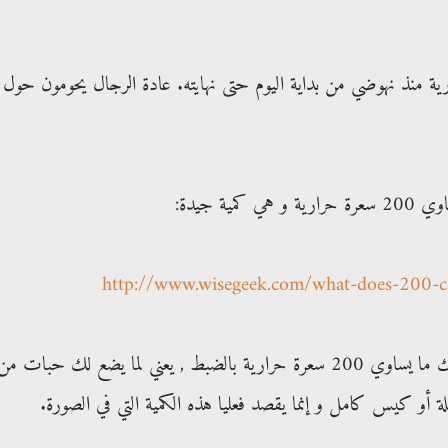
 لي يومياً 1600 سعرة حرارية منذ نهوضي من بداية اليوم حتى نهايته. عادة الرجال يحومون حول
ية جيدة:
http://www.wisegeek.com/what-does-200-ca
: الموقع الأخير يضع لك ما يساوي 200 سعرة حرارية بالضبط , يعني لما يضع لك حبات من
ة أو كيس كامل و إنما يقصد فعليا هذه الكمية التي في الصورة.