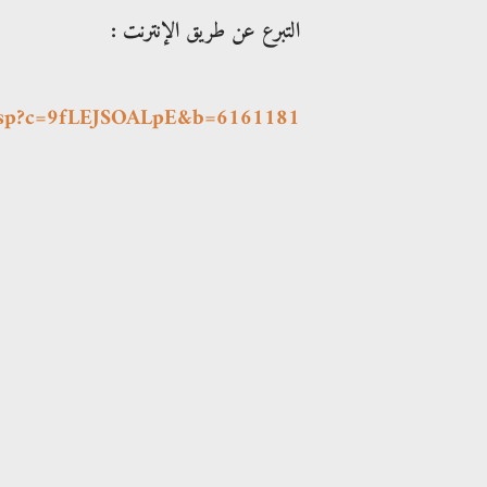
التبرع عن طريق الإنترنت :
p.asp?c=9fLEJSOALpE&b=6161181