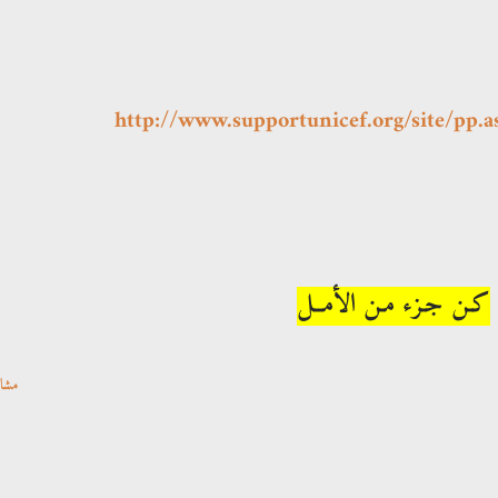
http://www.supportunicef.org/site/p
كـن جـزء مـن الأمــل
مشا