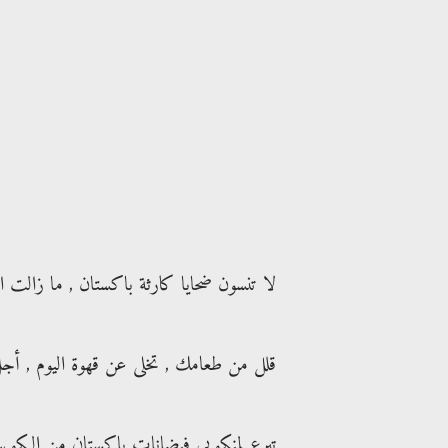
لا تنسون ضحايا كارثة باكستان , ما زالت 
قلل من طعامك , تخلى عن قهوة اليوم , أجل
تبرع لمنكوبي فيضانات باكستان من الكويت أ