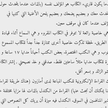
دما يكون قاريء الكتاب هو المؤلف نفسه (بالذات عندما يتحدث حول
حدث معك و بعضهم يضحك و بعضهم يلحن الأغنية التي كتبها في
لمؤلف عندما كان في موقف معين.
 خاصية رائعة لا تتوفر في الكتاب المقروء و هي السماع أثناء قيادة
ي الطريق. لحظة تذكرت خاصية أخرى ممتازة جداً جداً للكتاب المسموع 
أستغرب عدم توفرها في الكتاب المكتوب و هي الكتب المختصرة. بعض الكتب أحياناً مدتها ١٧ ساعة و
ة للكتاب مدتها مثلاً ساعتين فقط. صدقني و خذ نصيحتي , إشتر الكت
و الزائد و بسعر أقل.
القراءة الإلكترونية للكتب المباعة لدى أمازون (هناك طريقة لقراءة
يمكنك أن تبحث عنها) القراءة من الكندل بالذات لها مزايا مختلفة 
هر المنافسين في السوق. الكندل فيه ميزة أن يريك كل النصوص التي