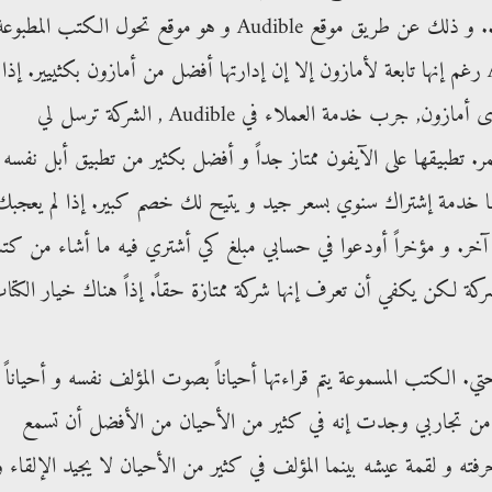
كتاب إنجليزي فغالباً سأقرأه مسموعاً .. و ذلك عن طريق موقع Audible و هو موقع تحول الكتب المطبوع
إلى كتب مسموعة. شركة Audible رغم إنها تابعة لأمازون إلا إن إدارتها أفضل من أمازون بكثييير. إذا
كنت مندهش من خدمة العملاء لدى أمازون, جرب خدمة العملاء في Audible , الشركة ترسل لي
بيقها على الآيفون ممتاز جداً و أفضل بكثير من تطبيق أبل نفسه
ديها خدمة إشتراك سنوي بسعر جيد و يتيح لك خصم كبير. إذا لم يعجبك
آخر. و مؤخراً أودعوا في حسابي مبلغ كي أشتري فيه ما أشاء من ك
كة لكن يكفي أن تعرف إنها شركة ممتازة حقاً. إذاً هناك خيار الكتا
. الكتب المسموعة يتم قراءتها أحياناً بصوت المؤلف نفسه و أحياناً
تجاربي وجدت إنه في كثير من الأحيان من الأفضل أن تسمع
و لقمة عيشه بينما المؤلف في كثير من الأحيان لا يجيد الإلقاء و