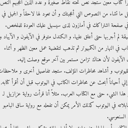
تقرأ كتاب معين ستجد نص تحته نقاط صغيرة و عدد الذين أعجبهم النص 
 ما تشاء من النصوص التي أعجبتك و أن تعود لها لاحقاً و الجميل في
نت في صفحة اشتراكك في أمازون لذى سيسهل عليك العودة للملخص.
 لم أجربها حتى أعلق عليها. و الكندل متوفر في الآيفون و الآيباد و
كتاب في النهار من الكمبيوتر ثم تذهب لتقضية عمل معين الظهر و أثناء
 الآيفون لأن هناك تزامن مستمر بين آخر موقع وصلت إليه.
 لليوتوب و أشاهد محاظرات المؤلف. ستجد تفاصيل أخرى و ملاحظا
ني أحياناً أبحث عن محاظرات الكاتب في اليوتوب قبل أن أقرأ كتابه,
 هذا الشيء حتى مع الكتاب العرب. مثلاً أنا قرأت رواية عزازيل لـ
ه في اليوتوب كذلك الأمر يمكن أن تفعله مع رواية ساق البامبو
السنعوسي.