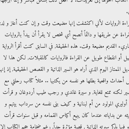
اب أحولها إلى تغريدات. لا أفعل ذلك بشكل مباشر و إنما أبرمجها
.
 قراءة الروايات لأني اكتشفت إنها مضيعت وقت و إن كنت أعتز و لد
راءة عن طريقها و دائماً أنصح أي شخص لا يقرأ أن يبدأ بالروايات
قاريء القديم مضيعة وقت. هذه الحقيقة, في السابق كنت أقرأ الرواية
 أو انقطاع طويل عن القراءة فالروايات كالمقبلات, لكن هذا لا
ديل الممتاز اليوم الذي أراه هو السير الذاتية و القصص الحقيقية, إذ إنها
حداث واقعية بطلها هو نفسه من يكتبها .. مثلاً كتاب رحلتي مع
صير لكنه ممتع للغاية, و سيرة غاندي و رجب طيب أردوغان و قرأت
ن أوليري المولود من أم لبنانية و كيف بنى نفسه من سرداب بيتهم و
يثه عن بداياته عندما كان يبيع أكياس القمامه و قبل سنوات قرأت
فيها يذكر سيرته الذاتية , قصة مؤثرة جداً, رغم ضخامة حجم الكتاب إلا