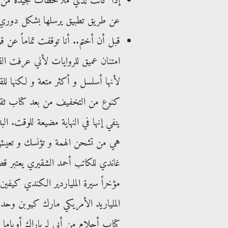
إذا كانت لدي ملاحظات جيدة من الكت
عن طريق تطبيق يرسلها بشكل دوري
قبل أن أختم.. أنا توقفت تماماً عن
امتنان عميق للروايات لأني عرفت الق
لأنها أسلسل و أكثر متعة و لكنها لل
كنوع من التخفيف من بعد كتاب ثقيل
ينفي إنها في النهاية مضيعة للوقت. الب
هي من تشحن الهمة و تؤنسك و تعيش أ
غاندي للكاتب أحمد الشقيري يعتبر ق
مؤخراً سيرة الملياردير الكندي كيفي
الملياريد الأمريكي مارك كيوبن وحد
كتاب أحلام من أبي لـ باراك أوباما و 