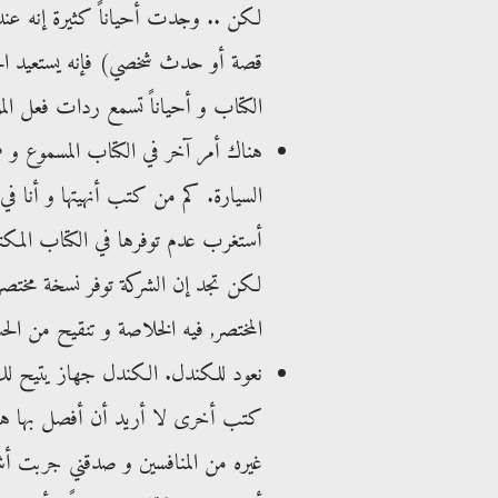
لكن .. وجدت أحياناً كثيرة إنه عن
قصة أو حدث شخصي) فإنه يستعيد ال
الكتاب و أحياناً تسمع ردات فعل ا
هناك أمر آخر في الكتاب المسموع و هي
السيارة. كم من كتب أنهيتها و أنا ف
لكن تجد إن الشركة توفر نسخة مختصر
المختصر, فيه الخلاصة و تنقيح من الحش
نعود للكندل. الكندل جهاز يتيح لك 
كتب أخرى لا أريد أن أفصل بها هنا 
غيره من المنافسين و صدقني جربت أش