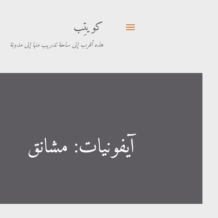
كويتِب
هذه أقرب إلى ساحة تدريب منها إلى مدونة
آيفونيات: مشانق