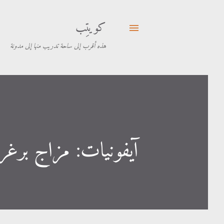
كويتِب
هذه أقرب إلى ساحة تدريب منها إلى مدونة
آيفونيات: مزاج برغر 