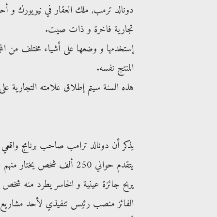
دونالد ترمب, ملك العقار في نيويورك و أح
تجارية فاخرة و ذات صيت.
إستخدمها و وضعها على أشياء مختلف من المجم
المنتج نفسه.
هذه السنة سيتم إطلاق علامته التجارية ع
يذكر أن دونالد ترامب صاحب برنامج واقعي مش
يربح جائزة عينية و الخاسر يطرد منه شخص إ
الفائز منصب رئيس تنفيذي لأحد مشاريع ت