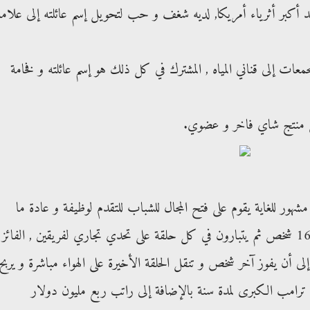
د أكبر أثرياء أمريكا, لديه شغف و حب لتحويل إسم عائلته إلى علامة
عات إلى قناني المياه , المشترك في كل ذلك هو إسم عائلته و فخامة
لى منتج شاي فاخر و عضوي.
هور للغاية يقوم على فتح المجال للشباب للتقدم لوظيفة و عادة ما
يتقدم حوالي 250 ألف شخص يختار منهم 16 شخص ثم يتبارون في كل حلقة على تحدي تجاري لفريقين , الفائز
لى أن يفوز آخر شخص و تنقل الحلقة الأخيرة على الهواء مباشرة و يربح
رامب الكبرى لمدة سنة بالإضافة إلى راتب ربع مليون دولار