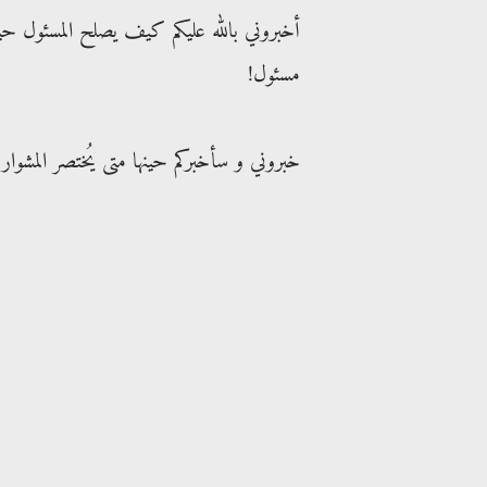
أخبروني بالله عليكم كيف يصلح المسئول ح
مسئول!
خبروني و سأخبركم حينها متى يُختصر المشوار