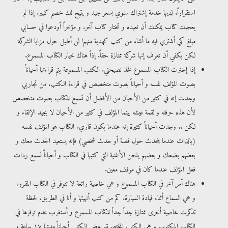
استقراراً. لديها خدمة إشتراك سنوي بسعر جيد و يتيح لك خصم كبير. إذا لم
يعجبك كتاب يمكنك أن تعيده و تختار كتاب آخر. و مؤخراً أودعوا في حسابي
مبلغ كي أشتري فيه ما أشاء من كتب كهدية منهم! لن أطيل حول مزايا الشركة
لكن يكفي أن تعرف إنها شركة ممتازة حقاً. إذاً هناك خيار الكتاب المسموع.
إذا إخترت الكتاب المسموع فخذ نصيحتي. الكتب المسموعة يتم قراءتها أحياناً
بصوت المؤلف نفسه و أحياناً بصوت متخصص في قراءة الكتب. من تجاربي
وجدت إنه في كثير من الأحيان من الأفضل أن تسمع للكتاب بصوت متخصص
لأن هذه حرفته و لقمة عيشه بينما المؤلف في كثير من الأحيان لا يجيد الإلقاء و
لكن .. وجدت أحياناً كثيرة إنه عندما يكون قاريء الكتاب هو المؤلف نفسه
(بالذات عندما يتحدث حول قصة أو حدث شخصي) فإنه يستعيد الحدث معك و
بعضهم يضحك و بعضهم يلحن الأغنية التي كتبها في الكتاب و أحياناً تسمع ردات
فعل المؤلف عندما كان في موقف معين.
هناك أمر آخر في الكتاب المسموع و هي خاصية رائعة لا تتوفر في الكتاب المقروء
و هي السماع أثناء قيادة السيارة. كم من كتب أنهيتها و أنا في الطريق. لحظة
تذكرت خاصية أخرى ممتازة جداً جداً للكتاب المسموع و أستغرب عدم توفرها في
الكتاب المكتوب و هي الكتب المختصرة. بعض الكتب أحياناً مدتها ١٧ ساعة و