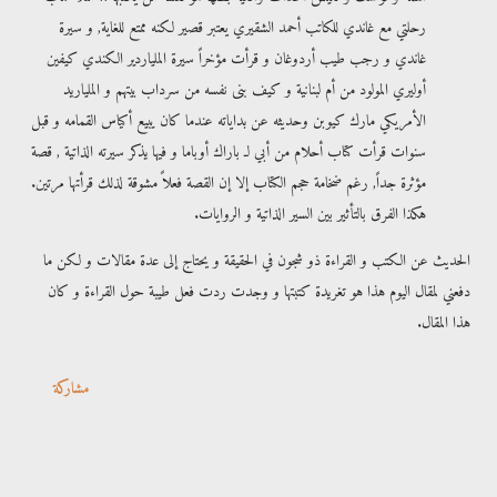
رحلتي مع غاندي للكاتب أحمد الشقيري يعتبر قصير لكنه ممتع للغاية, و سيرة
غاندي و رجب طيب أردوغان و قرأت مؤخراً سيرة الملياردير الكندي كيفين
أوليري المولود من أم لبنانية و كيف بنى نفسه من سرداب بيتهم و الملياريد
الأمريكي مارك كيوبن وحديثه عن بداياته عندما كان يبيع أكياس القمامه و قبل
سنوات قرأت كتاب أحلام من أبي لـ باراك أوباما و فيها يذكر سيرته الذاتية , قصة
مؤثرة جداً, رغم ضخامة حجم الكتاب إلا إن القصة فعلاً مشوقة لذلك قرأتها مرتين.
هكذا الفرق بالتأثير بين السير الذاتية و الروايات.
الحديث عن الكتب و القراءة ذو شجون في الحقيقة و يحتاج إلى عدة مقالات و لكن ما
دفعني لمقال اليوم هذا هو تغريدة كتبتها و وجدت ردت فعل طيبة حول القراءة و كان
هذا المقال.
مشاركة