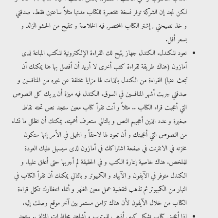
لكن تجد إن الشركة توفر نسخة مختصرة للكتاب مدتها مثلاً ساعتين فقط. صدقني
و خذ نصيحتي , إشتر الكتاب المختصر, فيه الخلاصة و تنقيح من الحشو الزائد و
بسعر أقل.
نعود للكندل. الكندل جهاز يتيح لك القراءة الإلكترونية للكتب المباعة لدى
أمازون (هناك طريقة لقراءة كتب أخرى لا أريد أن أفصل بها هنا يمكنك أن
تبحث عنها) القراءة من الكندل بالذات لها مزايا مختلفة عن غيره من المنافسين و
صدقني جربت أشهر المنافسين في السوق. الكندل فيه ميزة أن يريك كل النصوص
التي أعجبت قراء الكتاب .. مثلاً و أنت تقرأ كتاب معين ستجد نص تحته نقاط
صغيرة و عدد الذين أعجبهم النص و بالتالي ستعرف أهميته. يمكنك أن تظلل ما تشاء
من النصوص التي أعجبتك و أن تعود لها لاحقاً و الجميل في الأمر إنها ستكون
مخزنه في الانترنت في صفحة اشتراكك في أمازون لذى سيسهل عليك العودة
للملخص. هناك خاصية إعارة الكتب و في الحقيقة لم أجربها حتى أعلق عليها. و
الكندل متوفر في الآيفون و الآيباد و الكمبيوتر و بالتالي يمكنك أن تقرأ الكتاب في
النهار من الكمبيوتر ثم تذهب لتقضية عمل معين الظهر و أثناء انتظارك تكمل قراءة
الكتاب من خلال الآيفون لأن هناك تزامن مستمر بين آخر موقع وصلت إليه.
إذا أعجبني كتاب بشكل كبير, أذهب لليوتوب و أشاهد محاظرات المؤلف. ستجد