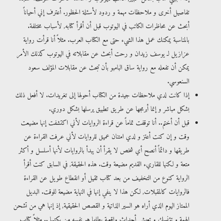
تفاصيل أخرى و ملاحظات مهمة و ردود لأسئلة الحظور. أعترف إني أحياناً
أبحث عن محاظرات الكاتب في اليوتوب قبل أن أقرأ كتابه, لأسباب مختلفة.
بالمناسبة يمكنك عمل هذا الشيء حتى مع الكتاب العرب. مثلاً أنا قرأت رواية
عزازيل لـ يوسف زيدان و رحت أبحث عن مقابلاته في اليوتوب كذلك الأمر
يمكن أن تفعله مع رواية ساق البامبو بأن تبحث عن مقابلات المؤلف سعود
السنعوسي.
إذا كانت لدي ملاحظات جيدة من الكتاب أحولها إلى تغريدات. لا أفعل ذلك
بشكل مباشر و إنما أبرمجها عن طريق تطبيق يرسلها بشكل دوري.
قبل أن أختم.. أنا توقفت تماماً عن قراءة الروايات لأني اكتشفت إنها مضيعت
وقت و إن كنت أعتز و لدي امتنان عميق للروايات لأني عرفت القراءة عن
طريقها و دائماً أنصح أي شخص لا يقرأ أن يبدأ بالروايات لأنها أسلسل و أكثر
متعة و لكنها للقاريء القديم مضيعة وقت. هذه الحقيقة, في السابق كنت أقرأ
الرواية كنوع من التخفيف من بعد كتاب ثقيل أو انقطاع طويل عن القراءة
فالروايات كالمقبلات, لكن هذا لا ينفي إنها في النهاية مضيعة للوقت. البديل
الممتاز اليوم الذي أراه هو السير الذاتية و القصص الحقيقية, إذ إنها هي من تشحن
الهمة و تؤنسك و تعيش أحداث واقعية بطلها هو نفسه من يكتبها .. مثلاً كتاب