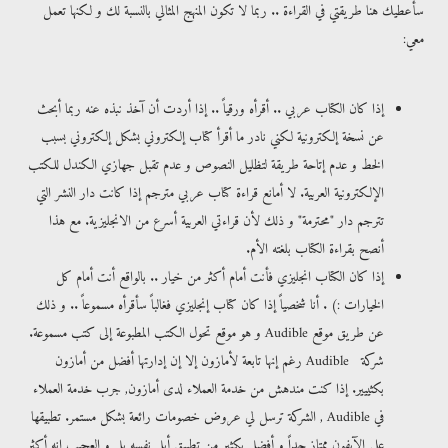
سأعطيك هنا طريقتي في القراءة .. ربما لا تكون المنهج المثالي بالنسبة لك و لكنها تعمل
معي:
إذا كان الكتاب عربي .. أقرأه ورقياً .. إذا أردت أن آخذ نبذه عنه ربما أبحث
عن نسخة إلكترونية لكني نادر ما أقرأ كتاب إلكتروني بشكل إلكتروني بسبب
الخط و عدم إتاحة طريقة لتظليل النصوص و عدم تقبل جهازي الكندل للكتب
الإلكترونية العربية. لا أمانع قراءة كتاب عربي مترجم إذا كانت دار النشر التي
تترجم دار "محترمة" و ذلك لأن قراءتي العربية أسرع من الانجليزية. مع هذا
أنصح بقراءة الكتاب بلغته الأم.
إذا كان الكتاب انجليزي فأنت أمام أكثر من خيار .. بالواقع أنت أمام كل
الخيارات :) . أنا شخصياً إذا كان كتاب إنجليزي فغالباً سأقرأه مسموعاً .. و ذلك
عن طريق موقع Audible و هو موقع تحول الكتب المطبوعة إلى كتب مسموعة.
شركة Audible رغم إنها تابعة لأمازون إلا إن إدارتها أفضل من أمازون
بكثييير. إذا كنت مندهش من خدمة العملاء لدى أمازون, جرب خدمة العملاء
في Audible , الشركة ترسل لي عروض خصومات رائعة بشكل مستمر. تطبيقها
على الآيفون ممتاز جداً و أفضل بكثير من تطبيق أبل نفسه بل و العجيب إنه أكثر