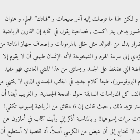
 لكن هذا ما توصلت إليه آخر صيحات و “فناتك” العلم. و عنوان
فسور يدعى بيتر اكست , فصاحبنا يقول في كتابه إن التمارين الرياضية
ضرار بدل من الفوائد مثل خلل بالهرمونات و إضعاف جهاز المناعة من
 إلى سرعة الهرم و الشيخوخة لأنه الإنسان طبيعي أن لا يقوم إلا
ضة التي تضغط على الجسد و يستثنى من هذا المشي العادي فهو مفيد
 البروفوسور). طبعا كلام جديد في الجانب الجسدي الذي لا ينتهي م
الف كل الدراسات السابقة حول الصحة الجسدية. و الغريب أيضا أن
هناك دراسة كندية تمت في جامعة ماك ماستر تؤيد ذلك , حيث قالت إن 6 دقائق من الرياضة إسبوعيا تكفي!
لاث مرات إسبوعيا!! و بالمناسبة أذكر إني رأيت كتاب في أمازون عن
ا تحتاج إلى أن تنهض من الكرسي أصلاً. أنا شخصيا لا أستطيع أن