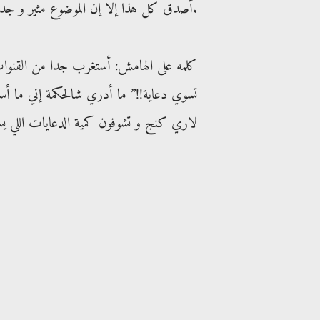
أصدق كل هذا إلا إن الموضوع مثير و جديد فأحببت أن أسلط الضوء عليه.
كلمه على الهامش: أستغرب جدا من القنوات ا
تسوي دعاية!!” ما أدري شالحكمة إني ما أسو
لاري كنج و تشوفون كمية الدعايات اللي يسوي