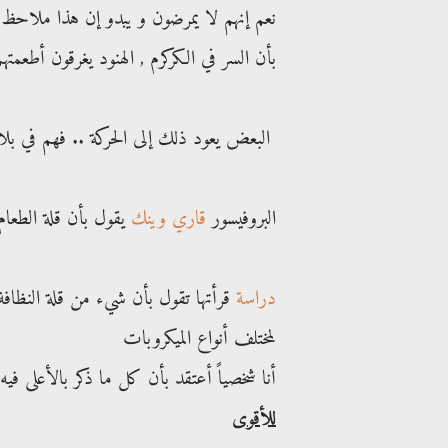
نعم إنهم لا يمرضون و يبدو إن هذا ملاحظ 
بأن السر في الكركرم , الهنود يغرقون أطعم
البعض يعود ذلك إلى الحركة .. فهم في بلادهم كثيروا الحركة و التنقل
البروفيسور
قاري وينك
يقول بأن قلة الطعا
دراسة
قرأتها تقول بأن شيء من قلة النظاف
لمختلف أنواع الميكروبات
أنا شخصياً أعتقد بأن كل ما ذكر بالأعلى 
للأقوى