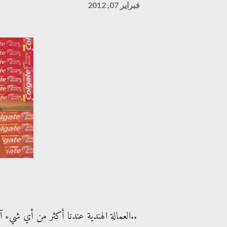
فبراير 07, 2012
العمالة الهندية عندنا أكثر من أي شيء آخر , لا يمكن أن تقول لي إنك لم تلاحظ شيء مميز فيهم..