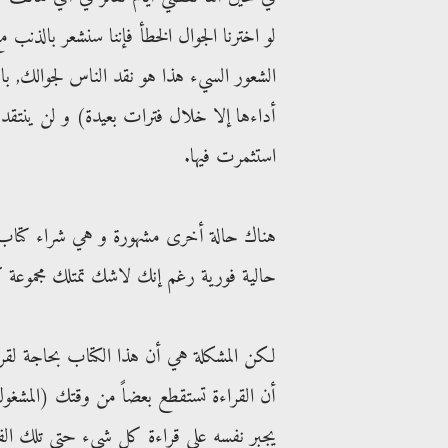
لو اخترنا الجوال الخطأ فإننا سنشعر بالذنب م
الشعور السيء هذا هو نقد الناس لجوالك, ب
أداءها إلا خلال فترات بعيدة) و لن ينتق
استثمرت فيها.
هناك حالة أخرى مشهورة و هي شراء كتاب ج
حالية فورية رغم إنك لاشك تمتلك مجموعة ك
لكن المشكلة هي أن هذا الكتاب بحاجة لقر
أن القراءة تستقطع بعضاً من وقتك (المشغول)
يجبر نفسه على قراءة كل شيء حتى تلك الفص