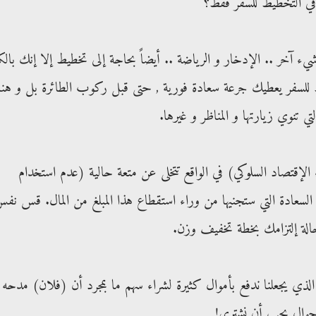
ن في التخطيط للسفر فقط؟
آخر .. الإدخار و الرياضة .. أيضاً بحاجة إلى تخطيط إلا إنك بالك
ط للسفر يعطيك جرعة سعادة فورية , حتى قبل ركوب الطائرة بل و هن
ي تنوي زيارتها و المناظر و غيرها.
 الإقتصاد السلوكي) في الواقع تتخلى عن متعة حالية (عدم استخدام
لسعادة التي ستجنيها من وراء استقطاع هذا المبلغ من المال. قس نف
الة إلتزامك بخطة تخفيف وزن.
الذي يجعلنا ندفع بأموال كثيرة لشراء سهم ما بمجرد أن (فلان) مدحه
 جوال يجب أن نشتري!