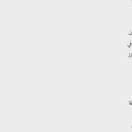
ن
 في
اذ
ة