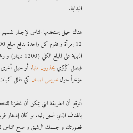
البداية.
هناك حيل يستخدمها الناس لإجبار نفسهم ع
النهاية على المبل
فيصل كركري
يحذرون منها
. أو حيل أخرى تس
مؤخراً حول
تدبيس اللسان
كي تقلل كميات 
أتوقع أن الطريقة التي يمكن أن تحفزنا للتخ
بالهدف الذي نسعى إليه. لو كان إدخار ف
فصورتك و جسمك الرشيق و مدح الناس لك 