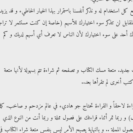
ع كل استخدام له و نذكر أنفسنا باستمرار بهذا الخيار الخاطيء و قد يزيد
المقابل لن تتذكر سوء اختيارك للأسهم (خاصة إن كنت مستثمر لا ترا
دك أحد على سوء اختيارك لأن الناس لا تعرف أي أسهم لديك و كم
ديد. متعة مسك الكتاب و تصفحه ثم شراءة تتم بسهولة لأنها متعة
تب أخرى لم تقرأها بعد..
اءة لاحقاً و القراءة تحتاج جو هاديء في عالم مزدحم و صاخب. كما
 و ربما تمر أثناء قراءتك على فصول مملة و ربما أنت من النوع الذي
ول المملة .. و بالنهاية يصبح الأمر ليس بنفس متعة شراء الكتاب في