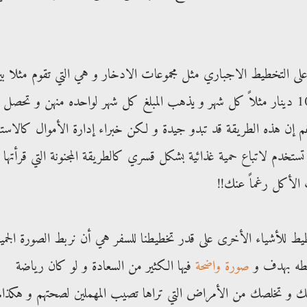
لى التخطيط الاجباري مثل مجموعات الادخار و هي التي تقوم مثلا بي
12 إمرأة و تقوم كل واحدة بدفع مبلغ 100 دينار مثلاً كل شهر و يذهب المبلغ كل شهر لواحده منهن و تحصل
غ الكلي (1200 دينار) و رغم إن هذه الطريقة قد تبدو جيدة و لكن خبراء إدارة الأموال كالاست
تخدم لاتباع حمية غذائية بشكل قسري كالطريقة المجنونة التي قرأتها
الأكل رغماً عنك!!
طيط للأشياء الأخرى على قدر تخطيطنا للسفر هي أن نربط الصورة الجميل
ربطه بهدف و
صورة واضحة
فيها الكثير من السعادة و لو كان رياضة
و تخلصك من الأمراض التي تراها تصيب المهملين لصحتهم و هكذا.